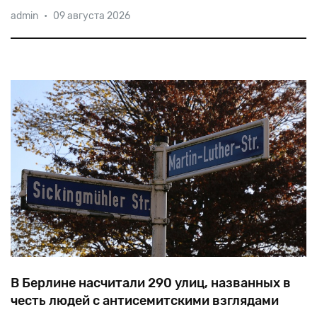
Пять
альбомов
Ксавьера
Найду
занимали
первое
admin
•
09 августа 2026
место
в
немецких
чартах,
он
был
дважды
удостоен
премии
MTV
как
«Лучший
вокалист
Германии».
В Берлине насчитали 290 улиц, названных в
честь людей с антисемитскими взглядами