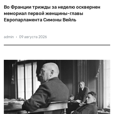
Во Франции трижды за неделю осквернен
мемориал первой женщины-главы
Европарламента Симоны Вейль
Узница Освенцима и Берген-Бельзена. Первая
admin
•
09 августа 2026
женщина-председатель Европарламента. Член
французской Академии бессмертных. Президент
Фонда памяти жертв Холокоста. Это все о ней,
Симоне Вейль.