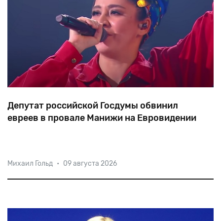
Депутат российской Госдумы обвинил
евреев в провале Манижи на Евровидении
«Cвинью русским, в виде быдловатой таджикской
Михаил Гольд
•
09 августа 2026
пучеглазой женщины, стебающейся над русскими
женщинами, подложили евреи», — написал в своем
официальном телеграмм-канале депутат Госдумы от
«Единой России» Вячеслав Лысаков.