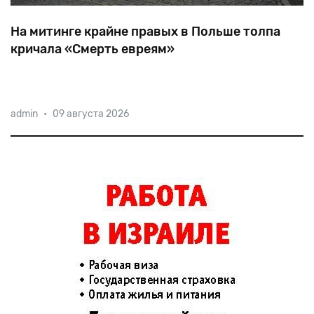
На митинге крайне правых в Польше толпа
кричала «Смерть евреям»
В
День
независимости
Польши
на
митинге
в
Калише
admin
•
09 августа 2026
толпа
скандировала
«Смерть
евреям»,
а
некоторые
кричали:
«Полин
—
нет,
Польша
—
да».