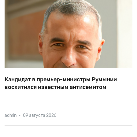
Кандидат в премьер-министры Румынии
восхитился известным антисемитом
Почетный
президент
партии
AUR
Калин
Джорджеску
admin
•
09 августа 2026
заявил,
что
фашист
и
антисемит,
лидер
легионеров
Корнелиу
Кодряну
«боролся
за
нравственность
человека».