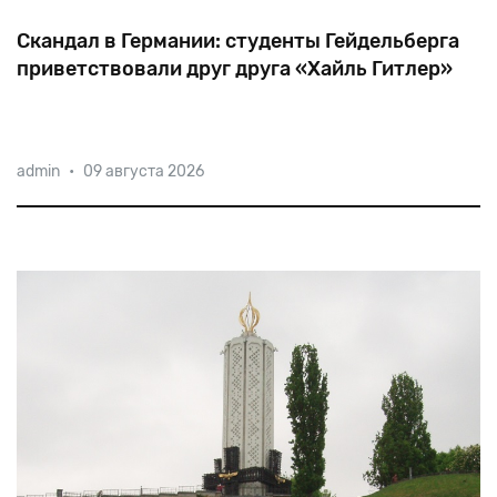
Скандал в Германии: студенты Гейдельберга
приветствовали друг друга «Хайль Гитлер»
Ряд активистов студенческого братства Normannia
admin
•
09 августа 2026
исповедует нацистские и антисемитские взгляды, —
свидетельствует один из бывших его членов. Речь
идет о старейшем (основанном в 1386 году) и одном
из наиболее престижных ун