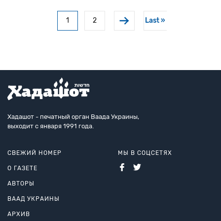
демонстрант — захвативший кабинет спикера Пала
Нумерация
1
2
Last »
Текущая страница
Сторінка
Последняя страни
страниц
Хадашот - печатный орган Ваада Украины,
выходит с января 1991 года.
СВЕЖИЙ НОМЕР
МЫ В СОЦСЕТЯХ
О ГАЗЕТЕ
АВТОРЫ
ВААД УКРАИНЫ
АРХИВ