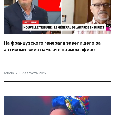
На французского генерала завели дело за
антисемитские намеки в прямом эфире
Любимые темы бывшего главы департамента
admin
•
09 августа 2026
разведки и радиоэлектронной борьбы генерала
Доминика Делаварда — «еврейский контроль» над
мировыми СМИ, агрессивные замыслы НАТО и
борьба с «очернением» России и Китая.