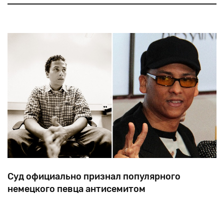
к
болезни
трехлетнего
ребенка.
Cуд официально признал популярного
немецкого певца антисемитом