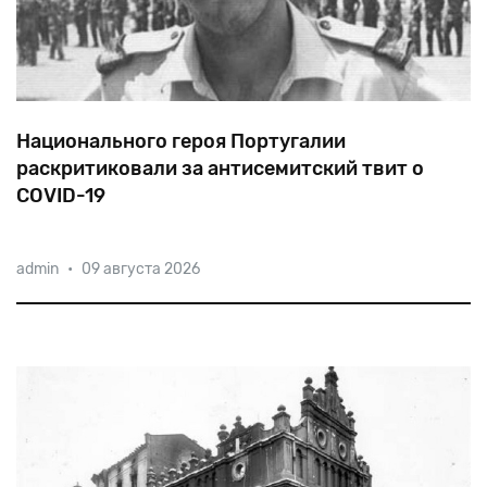
Национального героя Португалии
раскритиковали за антисемитский твит о
COVID-19
«Поскольку евреи доминируют на мировых
admin
•
09 августа 2026
финансовых рынках, они скупили и получили
вакцины в нужном количестве, — написал на днях в
своем Twitter герой португальской Революции
гвоздик 1974 года Родриго де Соуза Кастро. — Э