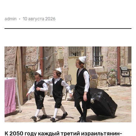
На
сегодняшний
день
арабы
составляют
примерно
admin
•
10 августа 2026
20%
населения,
но
среди
служащих
государственных
компаний
их
доля
не
превышает
1,5%.
К 2050 году каждый третий израильтянин-