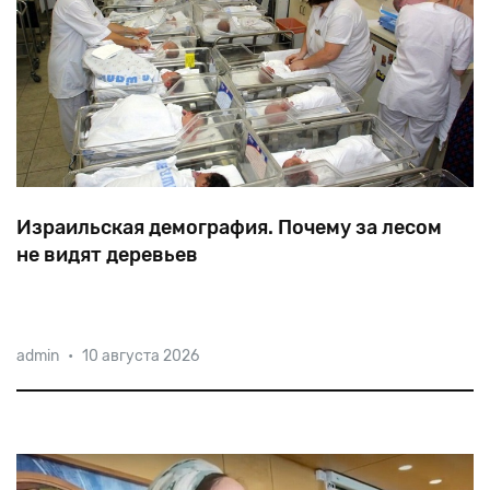
Израильская демография. Почему за лесом
не видят деревьев
«Еврейское население Израиля продолжает быстро
admin
•
10 августа 2026
сокращаться, но большинство сограждан не знают о
тектонических демографических изменениях», —
заявил директор Центра израильской
миграционной политики Йонатан Якубович.