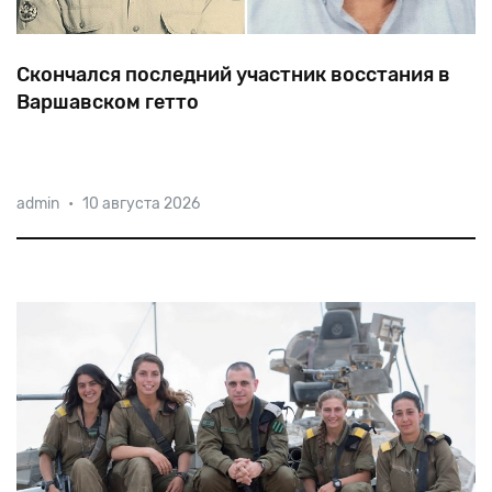
Скончался последний участник восстания в
Варшавском гетто
Почти
все
выжившие
участники
восстания
были
admin
•
10 августа 2026
депортированы
в
Треблинку,
кроме
нескольких
механиков,
отправленных
в
гаражи,
среди
которых
был
и
Леон
Копельман.