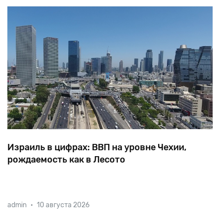
Израиль в цифрах: ВВП на уровне Чехии,
рождаемость как в Лесото
Жизнь
в
Израиле
существенно
дороже,
чем
в
admin
•
10 августа 2026
Западной
Европе,
поэтому
по
уровню
жизни
Израиль
немного
уступает
Италии
и
находится
на