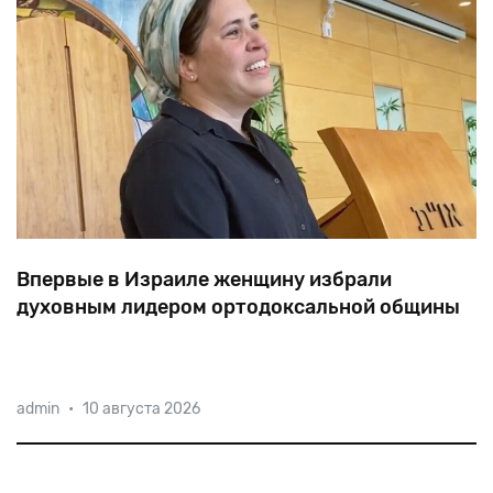
Впервые в Израиле женщину избрали
духовным лидером ортодоксальной общины
Раббанит
Шира
Мирвис
возглавит
ортодоксальную
admin
•
10 августа 2026
синагогу
Шират
Хатамар
в
религиозном
поселении
Эфрат
к
югу
от
Иерусалима.
Кандидатуру
многодетной
матери
поддержали
83%
прихожан.