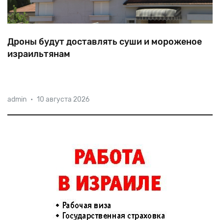
Дроны будут доставлять суши и мороженое
израильтянам
Совсем скоро беспилотники смогут доставлять
admin
•
10 августа 2026
суши, заказанные клиентами через специальное
приложение, на пляж. Соответствующая программа,
в рамках которой создается национальная
израильская сеть БПЛА, вступила в третью ф