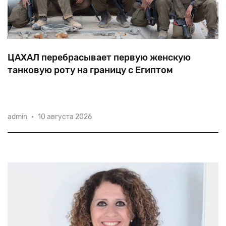
ЦАХАЛ перебрасывает первую женскую
танковую роту на границу с Египтом
В
августе
этого
года
первая
в
истории
женская
admin
•
10 августа 2026
танковая
рота
будет
размещена
на
границе
с
Египтом.
Пилотный
проект
по
подготовке
женщин-танкистов
начался
четыре
года
назад.