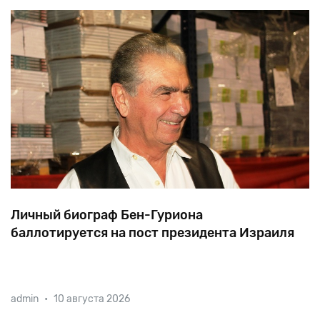
Личный биограф Бен-Гуриона
баллотируется на пост президента Израиля
Крупный израильский историк, профессор Михаэль
admin
•
10 августа 2026
Бар-Зохар объявил о своем намерении
баллотироваться на пост президента страны.