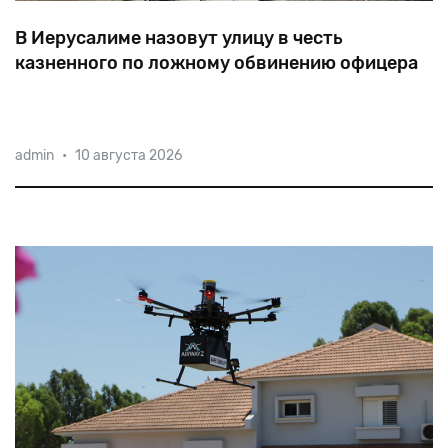
В Иерусалиме назовут улицу в честь
казненного по ложному обвинению офицера
44-летний
капитан
Меир
(Миша)
Тувианский,
admin
•
10 августа 2026
расстрелянный
в
июне
1948
года,
стал
единственным
израильтянином,
в
отношении
которого
привели
в
исполнение
смертный
приговор.