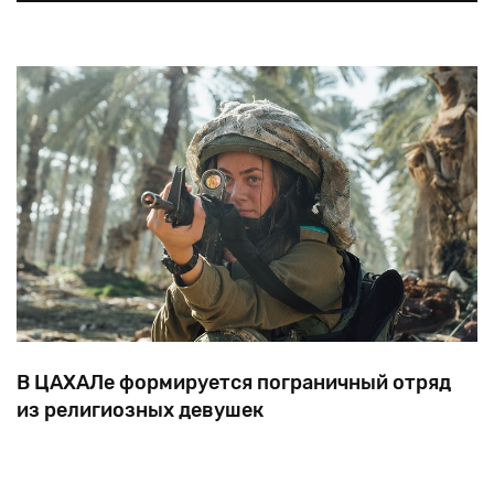
одном
уровне
с
Чехией.
В ЦАХАЛе формируется пограничный отряд
из религиозных девушек
Первые
призывницы
будут
набраны
в
марте
этого