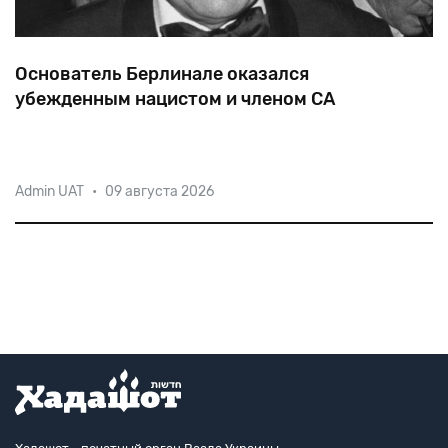
Основатель Берлинале оказался
убежденным нацистом и членом СА
Бывший сотрудник Имперской палаты
Admin UAT
•
09 августа 2026
кинематографии Альфред Бауэр, которого
характеризовали как «энергичного члена СА»,
продержался на посту директора крупного
международного фестиваля четверть века, превратившись в поисти