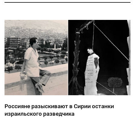
Георга (Иржи) Поппера. После войны президент
Чехословакии Бенеш своим указом объявил виллу
государственной собственностью и под
Россияне разыскивают в Сирии останки
израильского разведчика