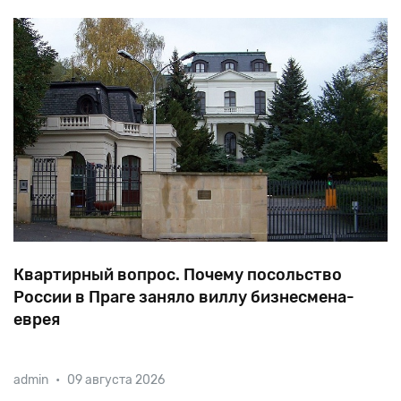
позволило многим арабам открыто симпат
Квартирный вопрос. Почему посольство
России в Праге заняло виллу бизнесмена-
еврея
Вилла, занимаемая сейчас посольством РФ, до 1938
admin
•
09 августа 2026
года была собственностью еврейского банкира