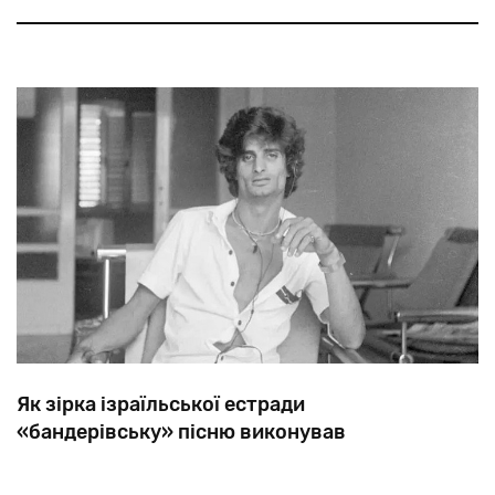
світі.
Як зірка ізраїльської естради
«бандерівську» пісню виконував