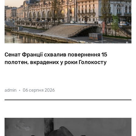
Сенат Франції схвалив повернення 15
полотен, вкрадених у роки Голокосту
Рішення
верхньої
палати
парламенту
дозволить
admin
•
06 серпня 2026
музеям
передати
роботи
нащадкам
єврейських
власників.