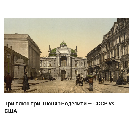
Три плюс три. Піснярі-одесити — СССР vs
США
Одеса
здавна
відома
як
«постачальник»
талантів