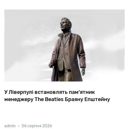
У Ліверпулі встановлять пам'ятник
менеджеру The Beatles Браяну Епштейну
Завдяки
Епштейну,
якого
часто
називають
п'ятим
admin
•
06 серпня 2026
бітлом,
четвірка
з
Ліверпуля
стала
рок-групою
№1
у